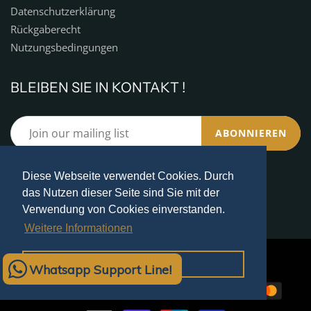
Datenschutzerklärung
Rückgaberecht
Nutzungsbedingungen
BLEIBEN SIE IN KONTAKT !
ABONNIEREN
Diese Webseite verwendet Cookies. Durch
das Nutzen dieser Seite sind Sie mit der
Verwendung von Cookies einverstanden.
Weitere Informationen
© 2026
VENÜS HAUS
| Powered by Venüs GmbH
OK
Whatsapp Support Line!