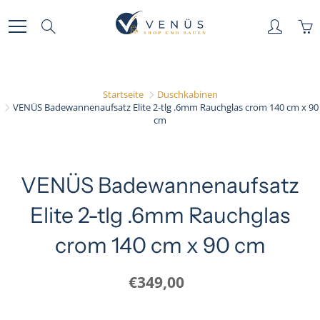
Skip
to
Search
Content
Startseite
Duschkabinen
VENÜS Badewannenaufsatz Elite 2-tlg .6mm Rauchglas crom 140 cm x 90
cm
VENÜS Badewannenaufsatz
Elite 2-tlg .6mm Rauchglas
crom 140 cm x 90 cm
€349,00